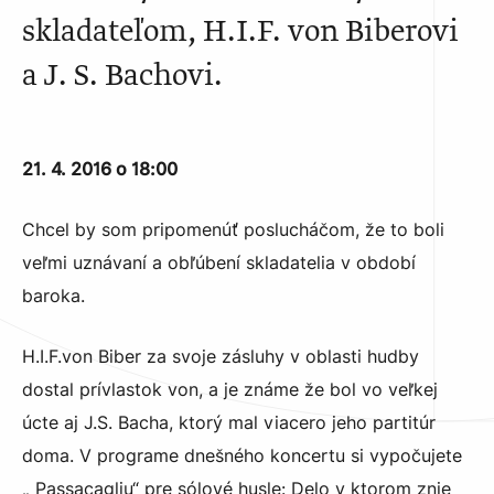
skladateľom, H.I.F. von Biberovi
a J. S. Bachovi.
21. 4. 2016 o 18:00
Chcel by som pripomenúť poslucháčom, že to boli
veľmi uznávaní a obľúbení skladatelia v období
baroka.
H.I.F.von Biber za svoje zásluhy v oblasti hudby
dostal prívlastok von, a je známe že bol vo veľkej
úcte aj J.S. Bacha, ktorý mal viacero jeho partitúr
doma. V programe dnešného koncertu si vypočujete
„ Passacagliu“ pre sólové husle: Delo v ktorom znie