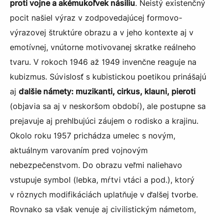
proti vojne a akémukoľvek násiliu
. Neistý existenčný
pocit našiel výraz v zodpovedajúcej formovo-
výrazovej štruktúre obrazu a v jeho kontexte aj v
emotívnej, vnútorne motivovanej skratke reálneho
tvaru. V rokoch 1946 až 1949 invenčne reaguje na
kubizmus. Súvislosť s kubistickou poetikou prinášajú
aj
ďalšie námety: muzikanti, cirkus, klauni, pieroti
(objavia sa aj v neskoršom období), ale postupne sa
prejavuje aj prehlbujúci záujem o rodisko a krajinu.
Okolo roku 1957 prichádza umelec s novým,
aktuálnym varovaním pred vojnovým
nebezpečenstvom. Do obrazu veľmi naliehavo
vstupuje symbol (lebka, mŕtvi vtáci a pod.), ktorý
v rôznych modifikáciách uplatňuje v ďalšej tvorbe.
Rovnako sa však venuje aj civilistickým námetom,