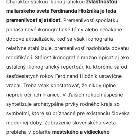
Charakteristickou ikonografickou
zvláštnosťou
maliarskeho sveta Ferdinanda Hložníka je teda
premenlivosť aj stálosť.
Premenlivosť spočiatku
prináša nové ikonografické témy alebo nečakané
dobové aktualizácie, keď sa však ikonografia
relatívne stabilizuje, premenlivosť nadobúda povahu
modifikácií. Stálosť ikonografie možno opísať aj ako
ustálený ikonografický repertoár, ku ktorému sa od
šesťdesiatych rokov Ferdinand Hložník ustavične
vracal. Treba však konštatovať, že nikdy úplne
neprekročil ich hranice. V ďalších rokoch úspešne
syntetizuje archetypálne prvky rodného kraja so
symbolmi, ktoré sú príznačné pre existenciu človeka
modernej doby. Zobrazenie slovenského sveta
prebieha v polarite
mestského a vidieckeho