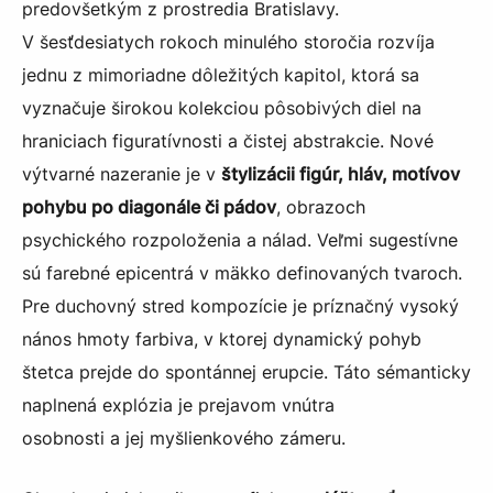
predovšetkým z prostredia Bratislavy.
V šesťdesiatych rokoch minulého storočia rozvíja
jednu z mimoriadne dôležitých kapitol, ktorá sa
vyznačuje širokou kolekciou pôsobivých diel na
hraniciach figuratívnosti a čistej abstrakcie. Nové
výtvarné nazeranie je v
štylizácii figúr, hláv, motívov
pohybu po diagonále či pádov
, obrazoch
psychického rozpoloženia a nálad. Veľmi sugestívne
sú farebné epicentrá v mäkko definovaných tvaroch.
Pre duchovný stred kompozície je príznačný vysoký
nános hmoty farbiva, v ktorej dynamický pohyb
štetca prejde do spontánnej erupcie. Táto sémanticky
naplnená explózia je prejavom vnútra
osobnosti a jej myšlienkového zámeru.