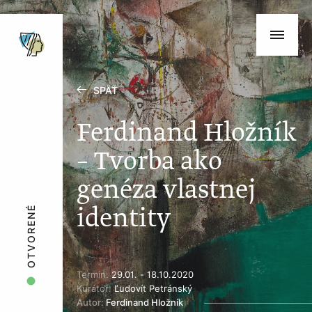
SPÄŤ
Ferdinand Hložník
– Tvorba ako
genéza vlastnej
identity
OTVORENÉ
Termín:
29.01. - 18.10.2020
Kurátor:
Ľudovít Petránský
Autor:
Ferdinand Hložník