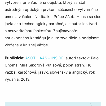
vytvorení priehľadného objektu, ktorý sa stal
ústredným optickým prvkom súčasného výtvarného
umenia v Galérii Nedbalka. Práce Ašota Haasa sa síce
javia ako technologicky náročné, ale autor ich tvorí
s neuveriteľnou ľahkosťou. Zaujímavosťou
sprievodného katalógu je autorove dielo s podpisom
vložené v knižnej väzbe.
Publiká
cia:
AŠOT HAAS – INSIDE,
autori textov: Palo
Choma, Mira Sikorová Putišová; počet strán: 116;
väzba: kartónová; jazyk: slovenský a anglický; rok
vydania: 2013.