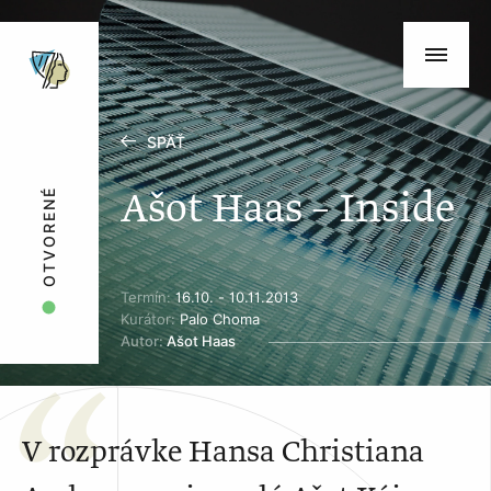
SPÄŤ
Ašot Haas – Inside
OTVORENÉ
Termín:
16.10. - 10.11.2013
Kurátor:
Palo Choma
Autor:
Ašot Haas
V rozprávke Hansa Christiana