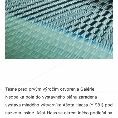
Tesne pred prvým výročím otvorenia Galérie
Nedbalka bola do výstavného plánu zaradená
výstava mladého výtvarníka Ašota Haasa (*1981) pod
názvom Inside. Ašot Haas sa okrem iného podieľal na