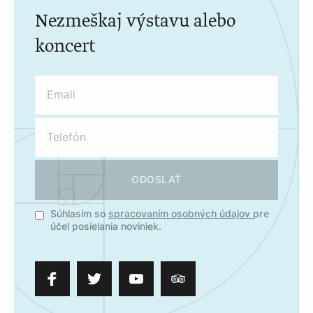
Nezmeškaj výstavu alebo
koncert
ODOSLAŤ
Súhlasím so
spracovaním osobných údajov
pre
účel posielania noviniek.