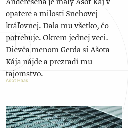
Anderesena je malý Ašot Káj v
opatere a milosti Snehovej
kráľovnej. Dala mu všetko, čo
potrebuje. Okrem jednej veci.
Dievča menom Gerda si Ašota
Kája nájde a prezradí mu
tajomstvo.
Ašot Haas