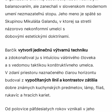
balansovaním, ale zanechali v slovenskom modernom
umení nezmazateľnú stopu. Jeho meno je späté so
Skupinou Mikuláša Galandu, v ktorej sa stretli
názorovo nekonformní umelci s
dobovými estetickými doktrínami.
Barčík
vytvoril jedinečnú výtvarnú techniku
a zdokonaľoval ju s intuíciou vášnivého človeka
a s vedomou taktikou konštruktívneho umelca.
V zdaní priestoru naznačeného čiarou horizontu
budoval z
vypočítaných línií a kontrastov zátišia
dobre známych kuchynských predmetov, lámp, fliaš,
rukavíc a hracích kariet.
Od polovice päťdesiatych rokov vznikali v jeho