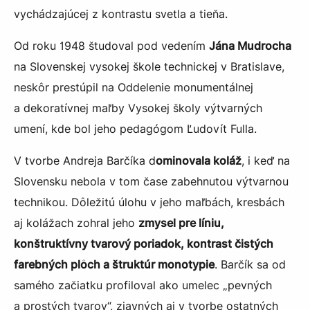
vychádzajúcej z kontrastu svetla a tieňa.
Od roku 1948 študoval pod vedením
Jána Mudrocha
na Slovenskej vysokej škole technickej v Bratislave,
neskôr prestúpil na Oddelenie monumentálnej
a dekoratívnej maľby Vysokej školy výtvarných
umení, kde bol jeho pedagógom Ľudovít Fulla.
V tvorbe Andreja Barčíka d
ominovala koláž
, i keď na
Slovensku nebola v tom čase zabehnutou výtvarnou
technikou. Dôležitú úlohu v jeho maľbách, kresbách
aj kolážach zohral jeho
zmysel pre líniu,
konštruktívny tvarový poriadok, kontrast čistých
farebných plôch a štruktúr monotypie
. Barčík sa od
samého začiatku profiloval ako umelec „pevných
a prostých tvarov“, zjavných aj v tvorbe ostatných