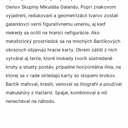
členov Skupiny Mikuláša Galandu. Popri znakovom
vyjadrení, redukovaní a geometrizácii tvarov zostali
galandovci verní figuratívnemu umeniu, aj keď
niekedy sa ocitli na hranici nefigurácie. Ako
metaforický prostriedok sa na mnohých Barčíkových
obrazoch objavujú hracie karty. Okrem zátiší z nich
vytváral aj terče, ktoré inokedy tvorili sústredené
kruhy a siluety postáv, prípadne horizontálna línia, na
ktorej sa v rade striedajú karty so stopami brokov.
Barčík maľoval, kreslil, venoval sa litografii a používal
makulatúry z tlačiarní. Spájal, kombinoval a nič
nenechával na náhodu.