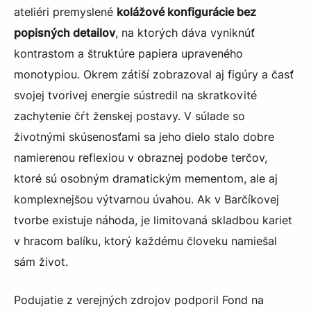
ateliéri premyslené
kolážové konfigurácie bez
popisných detailov
, na ktorých dáva vyniknúť
kontrastom a štruktúre papiera upraveného
monotypiou. Okrem zátiší zobrazoval aj figúry a časť
svojej tvorivej energie sústredil na skratkovité
zachytenie čŕt ženskej postavy. V súlade so
životnými skúsenosťami sa jeho dielo stalo dobre
namierenou reflexiou v obraznej podobe terčov,
ktoré sú osobným dramatickým mementom, ale aj
komplexnejšou výtvarnou úvahou. Ak v Barčíkovej
tvorbe existuje náhoda, je limitovaná skladbou kariet
v hracom balíku, ktorý každému človeku namiešal
sám život.
Podujatie z verejných zdrojov podporil Fond na