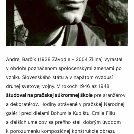
Andrej Barčík (1928 Závodie – 2004 Žilina) vyrastal
v období poznačenom spoločenskými zmenami po
vzniku Slovenského štátu a v napätom ovzduší
druhej svetovej vojny. V rokoch 1946 až 1948
študoval na pražskej súkromnej škole
pre aranžérov
a dekoratérov. Hodiny strávené v pražskej Národnej
galérii pred dielami Bohumila Kubištu, Emila Fillu
a ďalších umelcov sa preňho stali dobrým úvodom
k porozumeniu kompozičnej konštrukcie obrazu