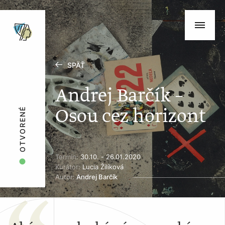
SPÄŤ
Andrej Barčík –
Osou cez horizont
OTVORENÉ
Termín:
30.10. - 26.01.2020
Kurátor:
Lucia Žilíková
Autor:
Andrej Barčík