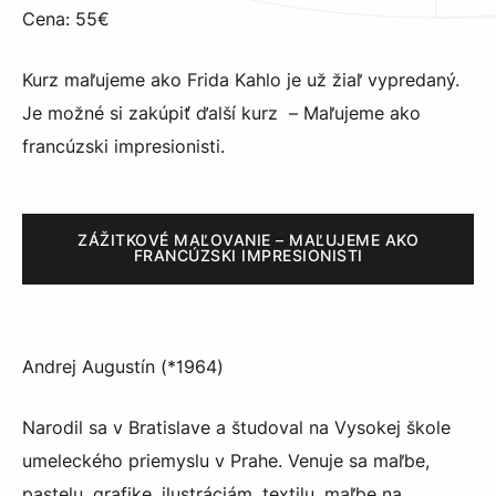
Cena: 55€
Kurz maľujeme ako Frida Kahlo je už žiaľ vypredaný.
Je možné si zakúpiť ďalší kurz – Maľujeme ako
francúzski impresionisti.
ZÁŽITKOVÉ MAĽOVANIE – MAĽUJEME AKO
FRANCÚZSKI IMPRESIONISTI
Andrej Augustín (*1964)
Narodil sa v Bratislave a študoval na Vysokej škole
umeleckého priemyslu v Prahe. Venuje sa maľbe,
pastelu, grafike, ilustráciám, textilu, maľbe na