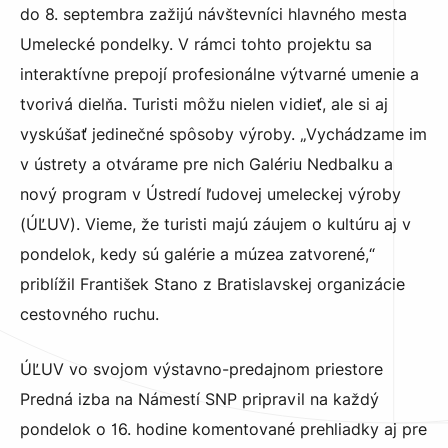
do 8. septembra zažijú návštevníci hlavného mesta
Umelecké pondelky. V rámci tohto projektu sa
interaktívne prepojí profesionálne výtvarné umenie a
tvorivá dielňa. Turisti môžu nielen vidieť, ale si aj
vyskúšať jedinečné spôsoby výroby. „Vychádzame im
v ústrety a otvárame pre nich Galériu Nedbalku a
nový program v Ústredí ľudovej umeleckej výroby
(ÚĽUV). Vieme, že turisti majú záujem o kultúru aj v
pondelok, kedy sú galérie a múzea zatvorené,“
priblížil František Stano z Bratislavskej organizácie
cestovného ruchu.
ÚĽUV vo svojom výstavno-predajnom priestore
Predná izba na Námestí SNP pripravil na každý
pondelok o 16. hodine komentované prehliadky aj pre