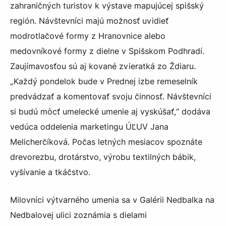
zahraničných turistov k výstave mapujúcej spišský
región. Návštevníci majú možnosť uvidieť
modrotlačové formy z Hranovnice alebo
medovníkové formy z dielne v Spišskom Podhradí.
Zaujímavosťou sú aj kované zvieratká zo Ždiaru.
„Každý pondelok bude v Prednej izbe remeselník
predvádzať a komentovať svoju činnosť. Návštevníci
si budú môcť umelecké umenie aj vyskúšať,“ dodáva
vedúca oddelenia marketingu ÚĽUV Jana
Melicherčíková. Počas letných mesiacov spoznáte
drevorezbu, drotárstvo, výrobu textilných bábik,
vyšívanie a tkáčstvo.
Milovníci výtvarného umenia sa v Galérii Nedbalka na
Nedbalovej ulici zoznámia s dielami