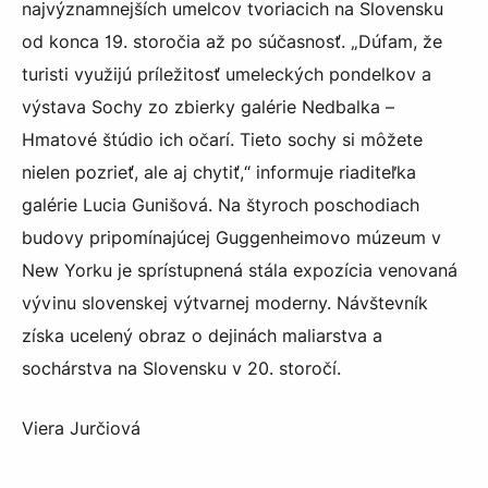
najvýznamnejších umelcov tvoriacich na Slovensku
od konca 19. storočia až po súčasnosť. „Dúfam, že
turisti využijú príležitosť umeleckých pondelkov a
výstava Sochy zo zbierky galérie Nedbalka –
Hmatové štúdio ich očarí. Tieto sochy si môžete
nielen pozrieť, ale aj chytiť,“ informuje riaditeľka
galérie Lucia Gunišová. Na štyroch poschodiach
budovy pripomínajúcej Guggenheimovo múzeum v
New Yorku je sprístupnená stála expozícia venovaná
vývinu slovenskej výtvarnej moderny. Návštevník
získa ucelený obraz o dejinách maliarstva a
sochárstva na Slovensku v 20. storočí.
Viera Jurčiová