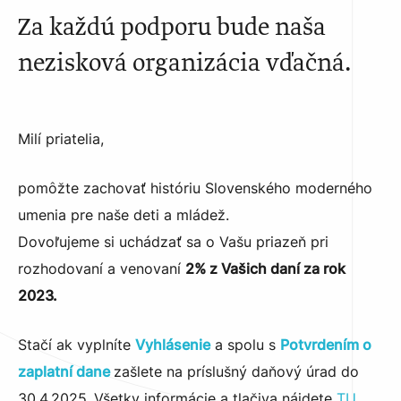
Za každú podporu bude naša
nezisková organizácia vďačná.
Milí priatelia,
pomôžte zachovať históriu Slovenského moderného
umenia pre naše deti a mládež.
Dovoľujeme si uchádzať sa o Vašu priazeň pri
rozhodovaní a venovaní
2% z Vašich daní za rok
2023.
Stačí ak vyplníte
Vyhlásenie
a spolu s
Potvrdením o
zaplatní dane
zašlete na príslušný daňový úrad do
30.4.2025. Všetky informácie a tlačiva nájdete
TU.