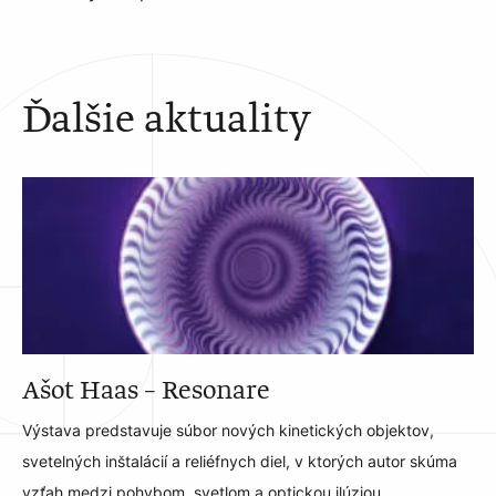
Ďalšie aktuality
Ašot Haas – Resonare
Výstava predstavuje súbor nových kinetických objektov,
svetelných inštalácií a reliéfnych diel, v ktorých autor skúma
vzťah medzi pohybom, svetlom a optickou ilúziou.