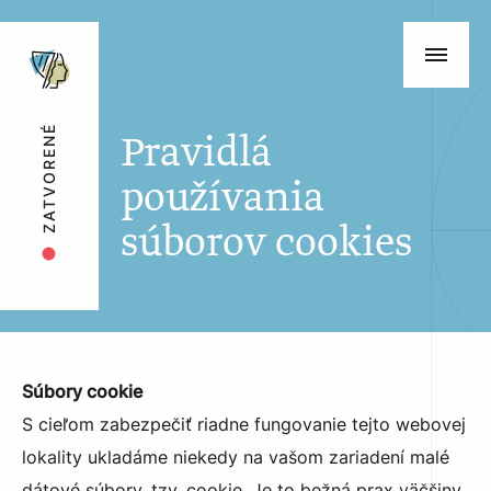
ZATVORENÉ
Pravidlá
používania
súborov cookies
Súbory cookie
S cieľom zabezpečiť riadne fungovanie tejto webovej
lokality ukladáme niekedy na vašom zariadení malé
dátové súbory, tzv. cookie. Je to bežná prax väčšiny