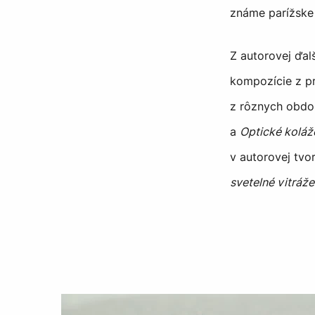
známe parížske 
Z autorovej ďal
kompozície z pr
z rôznych obdob
a
Optické koláž
v autorovej tv
svetelné vitráže