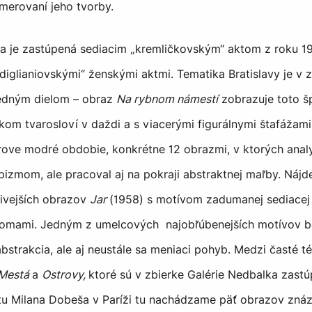
merovaní jeho tvorby.
ba je zastúpená sediacim „kremličkovským“ aktom z roku 
glianiovskými“ ženskými aktmi. Tematika Bratislavy je v z
jedným dielom – obraz
Na rybnom námestí
zobrazuje toto š
ckom tvarosloví v daždi a s viacerými figurálnymi štafážami
ove modré obdobie, konkrétne 12 obrazmi, v ktorých analy
ubizmom, ale pracoval aj na pokraji abstraktnej maľby. Nájd
ivejších obrazov
Jar
(1958) s motívom zadumanej sediacej
tromami. Jedným z umelcových najobľúbenejších motívov b
abstrakcia, ale aj neustále sa meniaci pohyb. Medzi časté t
Mestá
a
Ostrovy,
ktoré sú v zbierke Galérie Nedbalka zastú
tu Milana Dobeša v Paríži tu nachádzame päť obrazov znáz