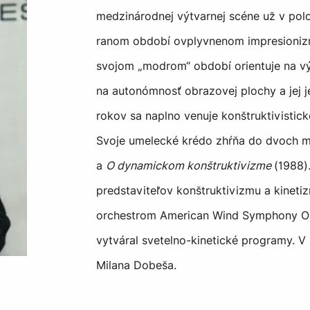
medzinárodnej výtvarnej scéne už v polo
ranom období ovplyvnenom impresioniz
svojom „modrom“ období orientuje na vý
na autonómnosť obrazovej plochy a jej j
rokov sa naplno venuje konštruktivistic
Svoje umelecké krédo zhŕňa do dvoch m
a
O dynamickom konštruktivizme
(1988)
predstaviteľov konštruktivizmu a kineti
orchestrom American Wind Symphony Orc
vytváral svetelno-kinetické programy. V
Milana Dobeša.