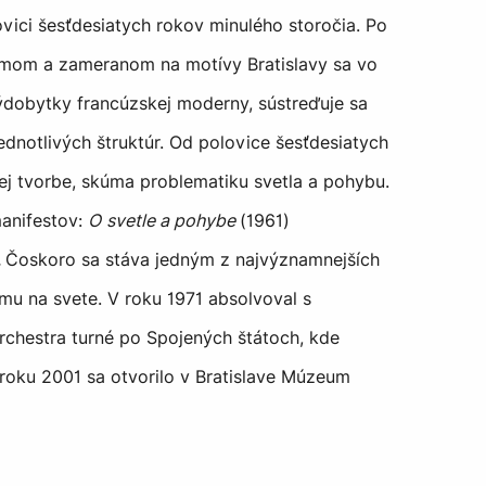
vici šesťdesiatych rokov minulého storočia. Po
mom a zameranom na motívy Bratislavy sa vo
dobytky francúzskej moderny, sústreďuje sa
ednotlivých štruktúr. Od polovice šesťdesiatych
kej tvorbe, skúma problematiku svetla a pohybu.
anifestov:
O
svetle a pohybe
(1961)
.
Čoskoro sa stáva jedným z najvýznamnejších
zmu na svete. V roku 1971 absolvoval s
hestra turné po Spojených štátoch, kde
 roku 2001 sa otvorilo v Bratislave Múzeum