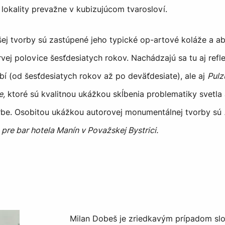
lokality prevažne v kubizujúcom tvarosloví.
šej tvorby sú zastúpené jeho typické op-artové koláže a a
vej polovice šesťdesiatych rokov. Nachádzajú sa tu aj refle
í (od šesťdesiatych rokov až po deväťdesiate), ale aj
Pulz
e,
ktoré sú kvalitnou ukážkou skĺbenia problematiky svetla
orbe. Osobitou ukážkou autorovej monumentálnej tvorby sú
 pre bar hotela Manín v Považskej Bystrici.
Milan Dobeš je zriedkavým prípadom slo