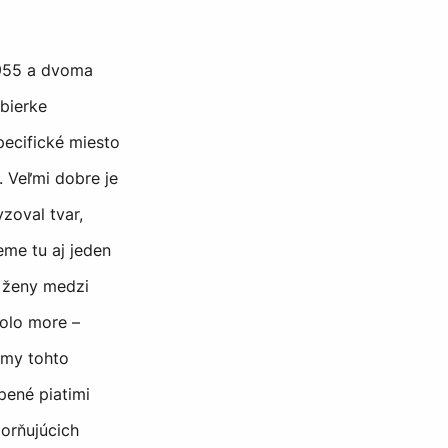
1955 a dvoma
bierke
pecifické miesto
. Veľmi dobre je
zoval tvar,
eme tu aj jeden
 ženy medzi
olo more –
émy tohto
pené piatimi
orňujúcich