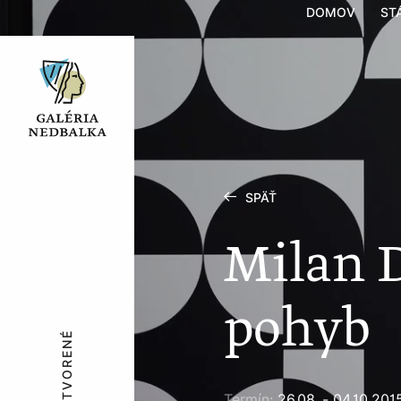
DOMOV
ST
SPÄŤ
Milan D
pohyb
OTVORENÉ
Termín:
26.08. - 04.10.201