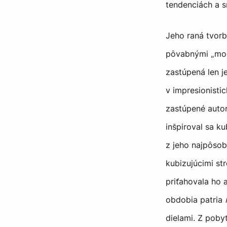
tendenciách a s
Jeho raná tvor
pôvabnými „modi
zastúpená len 
v impresionisti
zastúpené autor
inšpiroval sa k
z jeho najpôsob
kubizujúcimi s
priťahovala ho 
obdobia patria
dielami. Z poby