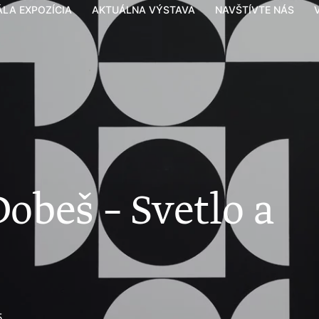
ÁLA EXPOZÍCIA
AKTUÁLNA VÝSTAVA
NAVŠTÍVTE NÁS
obeš – Svetlo a
5