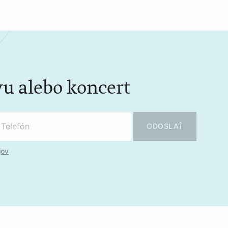
u alebo koncert
ODOSLAŤ
jov