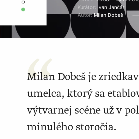
Kurátor:
Ivan Jančár
Autor:
Milan Dobeš
Milan Dobeš je zriedk
umelca, ktorý sa etabl
výtvarnej scéne už v po
minulého storočia.