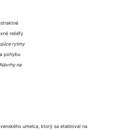
bstraktné
xné reliéfy
ujúce rytmy
 a pohybu
Návrhy na
venského umelca, ktorý sa etabloval na