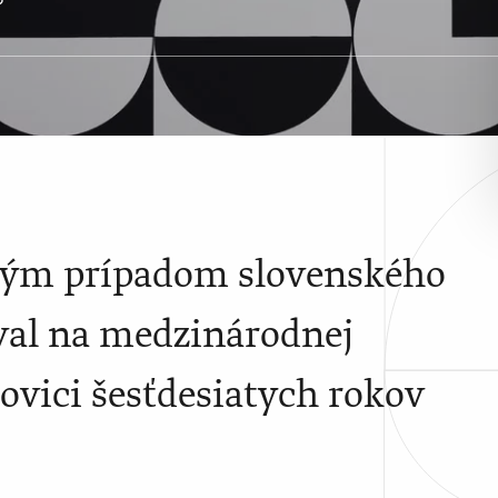
avým prípadom slovenského
oval na medzinárodnej
lovici šesťdesiatych rokov