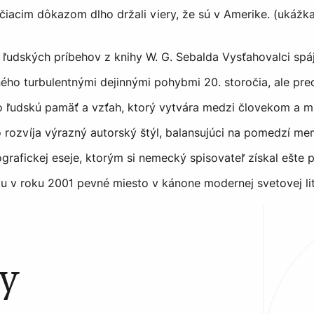
čiacim dôkazom dlho držali viery, že sú v Amerike. (ukážka
h ľudských príbehov z knihy W. G. Sebalda Vysťahovalci spá
eného turbulentnými dejinnými pohybmi 20. storočia, ale p
o ľudskú pamäť a vzťah, ktorý vytvára medzi človekom a m
o rozvíja výrazný autorský štýl, balansujúci na pomedzí m
ografickej eseje, ktorým si nemecký spisovateľ získal ešte 
u v roku 2001 pevné miesto v kánone modernej svetovej lit
ty