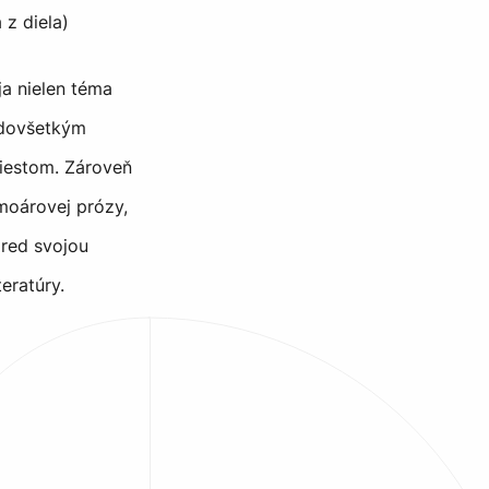
 z diela)
ja nielen téma
redovšetkým
iestom. Zároveň
emoárovej prózy,
pred svojou
eratúry.