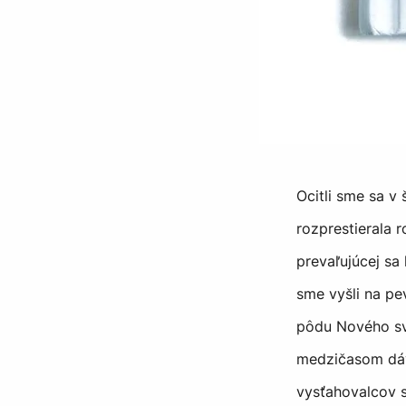
Ocitli sme sa v 
rozprestierala r
prevaľujúcej sa
sme vyšli na p
pôdu Nového sv
medzičasom dávn
vysťahovalcov s