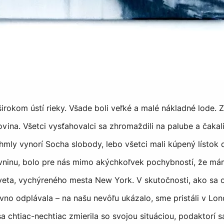
širokom ústí rieky. Všade boli veľké a malé nákladné lode. 
ovina. Všetci vysťahovalci sa zhromaždili na palube a čakali,
 hmly vynorí Socha slobody, lebo všetci mali kúpený lístok
evninu, bolo pre nás mimo akýchkoľvek pochybností, že m
eta, vychýreného mesta New York. V skutočnosti, ako sa o
o odplávala – na našu nevôľu ukázalo, sme pristáli v Lon
a chtiac-nechtiac zmierila so svojou situáciou, podaktorí s