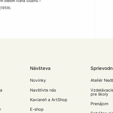
m dielom Ivana Štubňu –
(1959).
Návšteva
Sprievodné
Novinky
Ateliér Ned
va
Navštívte nás
Vzdelávaci
pre školy
Kaviareň a ArtShop
Prenájom
v
E-shop