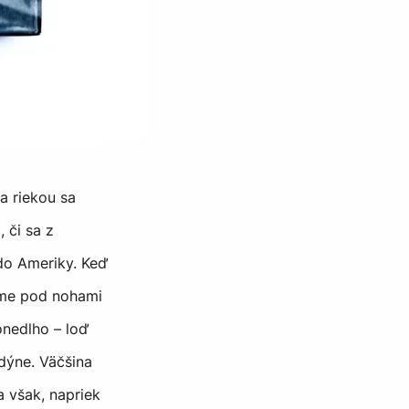
Za riekou sa
 či sa z
 do Ameriky. Keď
áme pod nohami
nedlho – loď
dýne. Väčšina
a však, napriek