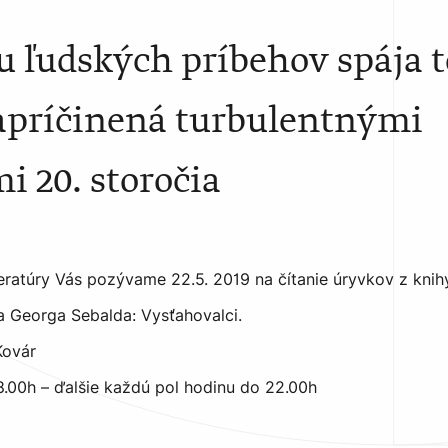
u ľudských príbehov spája 
zapríčinená turbulentnými
i 20. storočia
teratúry Vás pozývame 22.5. 2019 na čítanie úryvkov z kni
a Georga Sebalda: Vysťahovalci.
Kovár
18.00h – ďalšie každú pol hodinu do 22.00h