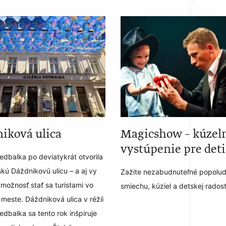
iková ulica
Magicshow – kúzel
vystúpenie pre deti
edbalka po deviatykrát otvorila
skú Dáždnikovú ulicu – a aj vy
Zažite nezabudnuteľné popolud
možnosť stať sa turistami vo
smiechu, kúziel a detskej radost
meste. Dáždniková ulica v réžii
edbalka sa tento rok inšpiruje