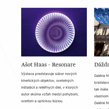
Ašot Haas – Resonare
Dáždn
Výstava predstavuje súbor nových
Galéria N
kinetických objektov, svetelných
bratislav
inštalácií a reliéfnych diel, v ktorých
tak máte 
autor skúma vzťah medzi pohybom,
vlastnom 
svetlom a optickou ilúziou.
Galérie N