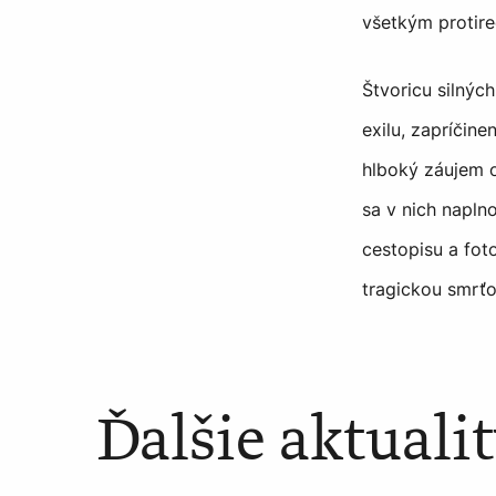
všetkým protire
Štvoricu silnýc
exilu, zapríčin
hlboký záujem 
sa v nich napln
cestopisu a fot
tragickou smrťo
Ďalšie aktuali