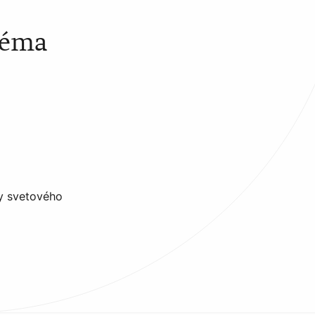
téma
hy svetového