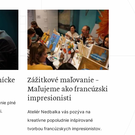
nícke
Zážitkové maľovanie –
Maľujeme ako francúzski
impresionisti
nie plné
i.
Ateliér Nedbalka vás pozýva na
kreatívne popoludnie inšpirované
tvorbou francúzskych impresionistov.