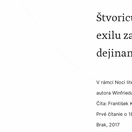
Štvoric
exilu 
dejinam
V rámci Noci li
autora Winfried
Číta: František 
Prvé čítanie o 
Brak, 2017