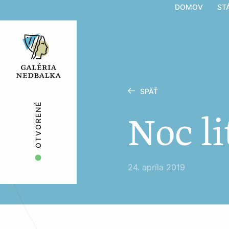
DOMOV
ST
SPÄŤ
OTVORENÉ
Noc li
24. apríla 2019