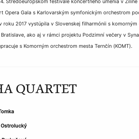
4. Stredoeurópskom festivale koncertného umenia v Žiline 
t Opera Gala s Karlovarským symfonickým orchestrom po
 v roku 2017 vystúpila v Slovenskej filharmónii s komorný
 Bratislave, ako aj v rámci projektu Podzimní večery v S
upracuje s Komorným orchestrom mesta Ternčín (KOMT).
A QUARTET
 Tomka
 Ostrolucký