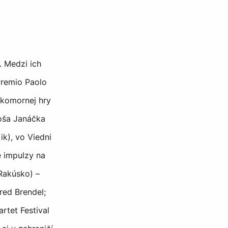
 Medzi ich
Premio Paolo
i komornej hry
eoša Janáčka
ik), vo Viedni
é impulzy na
Rakúsko) –
red Brendel;
rtet Festival