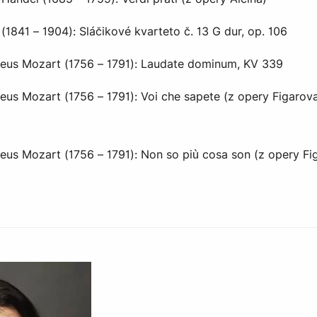
(1841 – 1904): Sláčikové kvarteto č. 13 G dur, op. 106
us Mozart (1756 – 1791): Laudate dominum, KV 339
s Mozart (1756 – 1791): Voi che sapete (z opery Figarov
s Mozart (1756 – 1791): Non so più cosa son (z opery Fi