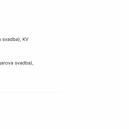
a svadba), KV
garova svadba),