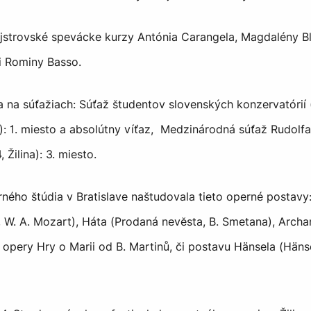
jstrovské spevácke kurzy Antónia Carangela, Magdalény Bl
i Rominy Basso.
a na súťažiach: Súťaž študentov slovenských konzervatórií (
): 1. miesto a absolútny víťaz, Medzinárodná súťaž Rudolf
Žilina): 3. miesto.
ného štúdia v Bratislave naštudovala tieto operné postavy
, W. A. Mozart), Háta (Prodaná nevěsta, B. Smetana), Archan
 opery Hry o Marii od B. Martinů, či postavu Hänsela (Hänse