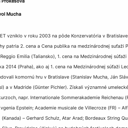
a Prokešová
vol Mucha
vzniklo v roku 2003 na pôde Konzervatória v Bratislave.
hy patria 2. cena a Cena publika na medzinárodnej suťaži 
 Reggio Emilia (Taliansko), 1. cena na Medzinárodnej súťaž
a 2014 (Praha), ako aj 1. cena na Medzinárodnej súťaži L
udovali komornú hru v Bratislave (Stanislav Mucha, Ján Sláv
l) a v Madride (Günter Pichler). Získali významné umeleck
kurzoch, napr. Internationale Sommerakademie Reichenau (
Evgenia Epstein; Academie musicale de Villecroze (FR) – Alf
(Kanada) – Gerhard Schulz, Atar Arad; Bordeaux String Qua