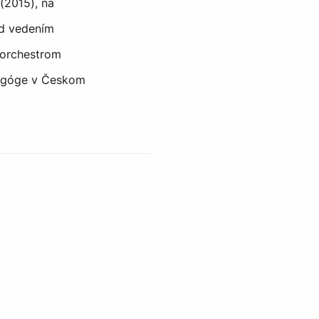
(2015), na
d vedením
m orchestrom
ynagóge v Českom