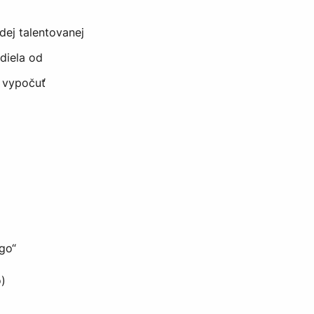
ej talentovanej
diela od
 vypočuť
go“
o)