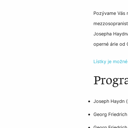
Pozývame Vás na
mezzosopranist
Josepha Haydna
operné árie od
Lístky je možné
Progr
Joseph Haydn (1
Georg Friedrich
Georg Friedrich 