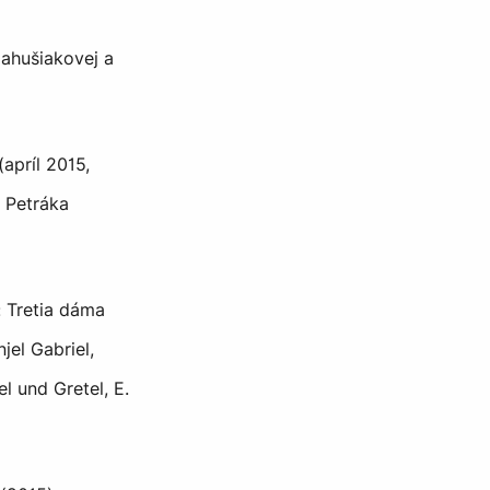
ahušiakovej a
apríl 2015,
a Petráka
: Tretia dáma
jel Gabriel,
l und Gretel, E.