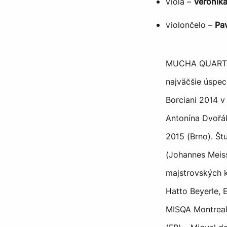
viola –
Veronik
violončelo –
Pa
MUCHA QUARTET 
najväčšie úspec
Borciani 2014 v
Antonína Dvořák
2015 (Brno). Št
(Johannes Meiss
majstrovských 
Hatto Beyerle, 
MISQA Montreal 