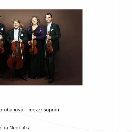
 Porubanová – mezzosoprán
léria Nedbalka