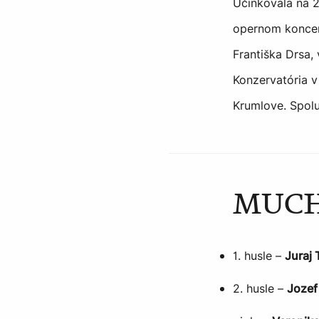
Účinkovala na 2
opernom koncer
Františka Drsa,
Konzervatória v
Krumlove. Spol
MUCH
1. husle –
Juraj
2. husle –
Jozef