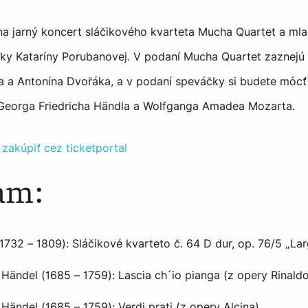
 jarný koncert sláčikového kvarteta Mucha Quartet a mlad
ky Kataríny Porubanovej. V podaní Mucha Quartet zaznejú 
 a Antonína Dvořáka, a v podaní speváčky si budete môcť
 Georga Friedricha Händla a Wolfganga Amadea Mozarta.
 zakúpiť cez ticketportal
am:
732 – 1809): Sláčikové kvarteto č. 64 D dur, op. 76/5 „Lar
 Händel (1685 – 1759): Lascia ch´io pianga (z opery Rinald
Händel (1685 – 1759): Verdi prati (z opery Alcina)