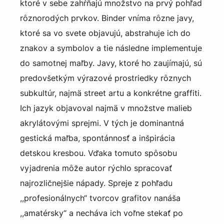
ktoré v sebe zahŕňajú množstvo na prvý pohľad
rôznorodých prvkov. Binder vníma rôzne javy,
ktoré sa vo svete objavujú, abstrahuje ich do
znakov a symbolov a tie následne implementuje
do samotnej maľby. Javy, ktoré ho zaujímajú, sú
predovšetkým výrazové prostriedky rôznych
subkultúr, najmä street artu a konkrétne graffiti.
Ich jazyk objavoval najmä v množstve malieb
akrylátovými sprejmi. V tých je dominantná
gestická maľba, spontánnosť a inšpirácia
detskou kresbou. Vďaka tomuto spôsobu
vyjadrenia môže autor rýchlo spracovať
najrozličnejšie nápady. Spreje z pohľadu
,,profesionálnych“ tvorcov grafitov nanáša
,,amatérsky“ a necháva ich voľne stekať po