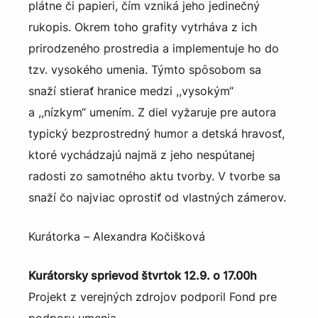
plátne či papieri, čím vzniká jeho jedinečný
rukopis. Okrem toho grafity vytrháva z ich
prirodzeného prostredia a implementuje ho do
tzv. vysokého umenia. Týmto spôsobom sa
snaží stierať hranice medzi ,,vysokým“
a ,,nízkym“ umením. Z diel vyžaruje pre autora
typický bezprostredný humor a detská hravosť,
ktoré vychádzajú najmä z jeho nespútanej
radosti zo samotného aktu tvorby. V tvorbe sa
snaží čo najviac oprostiť od vlastných zámerov.
Kurátorka – Alexandra Kočišková
Kurátorsky sprievod štvrtok 12.9. o 17.00h
Projekt z verejných zdrojov podporil Fond pre