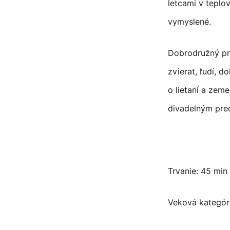
letcami v teplo
vymyslené.
Dobrodružný prí
zvierat, ľudí, d
o lietaní a zem
divadelným pre
Trvanie: 45 min
Veková kategóri