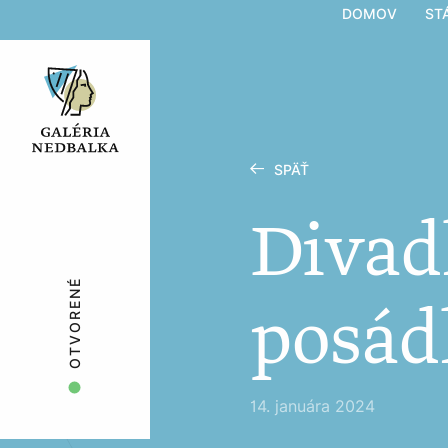
DOMOV
ST
SPÄŤ
Divad
OTVORENÉ
posád
14. januára 2024