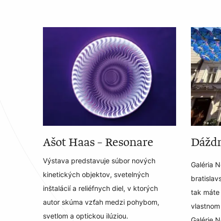
Ašot Haas – Resonare
Dáždn
Výstava predstavuje súbor nových
Galéria N
kinetických objektov, svetelných
bratislav
inštalácií a reliéfnych diel, v ktorých
tak máte 
autor skúma vzťah medzi pohybom,
vlastnom 
svetlom a optickou ilúziou.
Galérie N