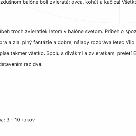
vzdušnom balóne boli zvieratá: ovca, kohút a kačica! Všetk
beh troch zvieratiek letom v balóne svetom. Príbeh o spo
obra a zla, plný fantázie a dobrej nálady rozpráva letec Vilo
epise takmer všetko. Spolu s divákmi a zvieratkami preletí 
dstavením raz dva.
a: 3 – 10 rokov