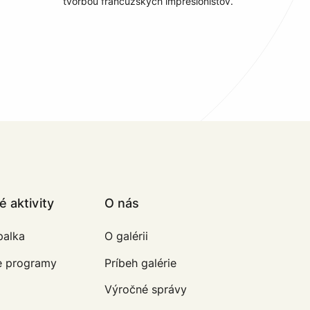
tvorbou francúzskych impresionistov.
 aktivity
O nás
balka
O galérii
e programy
Príbeh galérie
Výročné správy