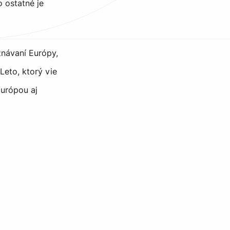
o ostatné je
znávaní Európy,
 Leto, ktorý vie
Európou aj