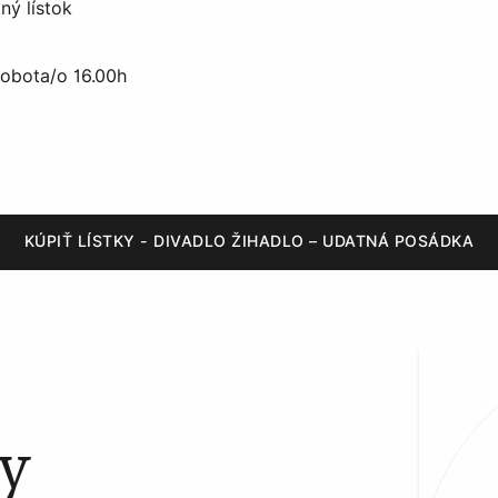
ný lístok
/sobota/o 16.00h
KÚPIŤ LÍSTKY - DIVADLO ŽIHADLO – UDATNÁ POSÁDKA
ty