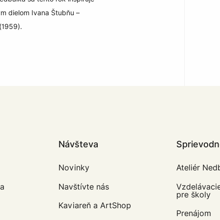
m dielom Ivana Štubňu –
(1959).
Návšteva
Sprievodné
Novinky
Ateliér Ned
va
Navštívte nás
Vzdelávaci
pre školy
Kaviareň a ArtShop
Prenájom