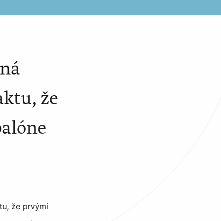
tná
aktu, že
balóne
tu, že prvými