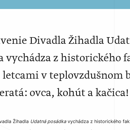
avenie Divadla Žihadla Uda
 vychádza z historického f
 letcami v teplovzdušnom 
ieratá: ovca, kohút a kačica!
vadla Žihadla
Udatná posádka
vychádza z historického fak