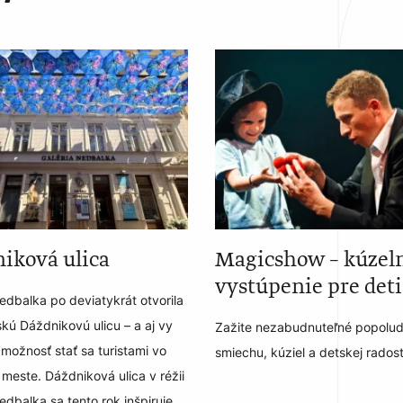
iková ulica
Magicshow – kúzel
vystúpenie pre deti
edbalka po deviatykrát otvorila
skú Dáždnikovú ulicu – a aj vy
Zažite nezabudnuteľné popolud
možnosť stať sa turistami vo
smiechu, kúziel a detskej radost
meste. Dáždniková ulica v réžii
edbalka sa tento rok inšpiruje