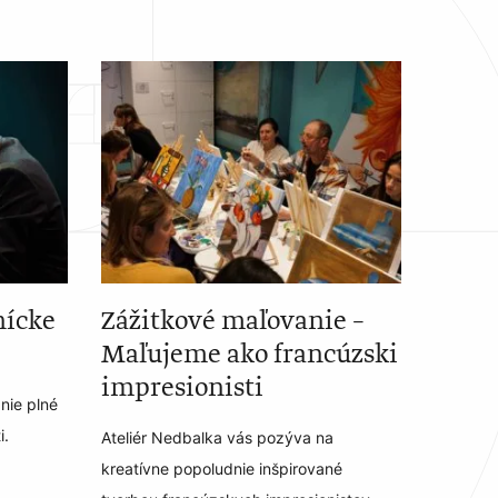
nícke
Zážitkové maľovanie –
Maľujeme ako francúzski
impresionisti
nie plné
i.
Ateliér Nedbalka vás pozýva na
kreatívne popoludnie inšpirované