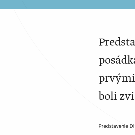
Predst
posádka
prvými
boli zv
Predstavenie Di