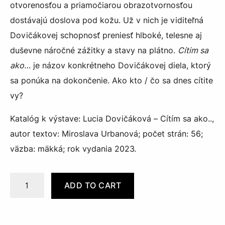
otvorenosťou a priamočiarou obrazotvornosťou
dostávajú doslova pod kožu. Už v nich je viditeľná
Dovičákovej schopnosť preniesť hlboké, telesne aj
duševne náročné zážitky a stavy na plátno.
Cítim sa
ako…
je názov konkrétneho Dovičákovej diela, ktorý
sa ponúka na dokončenie. Ako kto / čo sa dnes cítite
vy?
Katalóg k výstave: Lucia Dovičáková – Cítím sa ako..,
autor textov: Miroslava Urbanová; počet strán: 56;
väzba: mäkká; rok vydania 2023.
Quantity
ADD TO CART