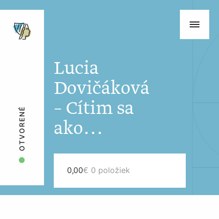
Lucia
Dovičáková
– Cítim sa
OTVORENÉ
ako…
0,00
€
0 položiek
Skip
Skip
to
to