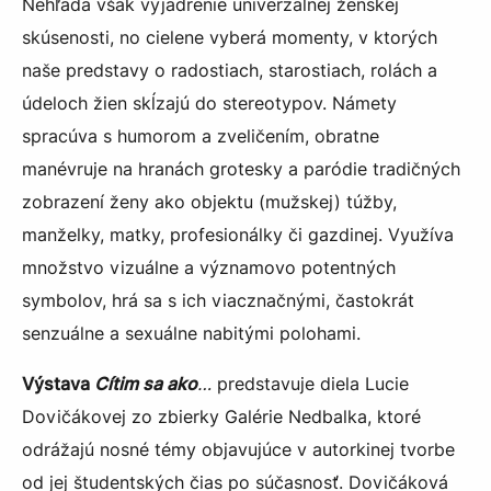
Nehľadá však vyjadrenie univerzálnej ženskej
skúsenosti, no cielene vyberá momenty, v ktorých
naše predstavy o radostiach, starostiach, rolách a
údeloch žien skĺzajú do stereotypov. Námety
spracúva s humorom a zveličením, obratne
manévruje na hranách grotesky a paródie tradičných
zobrazení ženy ako objektu (mužskej) túžby,
manželky, matky, profesionálky či gazdinej. Využíva
množstvo vizuálne a významovo potentných
symbolov, hrá sa s ich viacznačnými, častokrát
senzuálne a sexuálne nabitými polohami.
Výstava
Cítim sa ako
…
predstavuje diela Lucie
Dovičákovej zo zbierky Galérie Nedbalka, ktoré
odrážajú nosné témy objavujúce v autorkinej tvorbe
od jej študentských čias po súčasnosť. Dovičáková