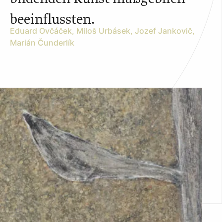
beeinflussten.
Eduard Ovčáček, Miloš Urbásek, Jozef Jankovič,
Marián Čunderlík