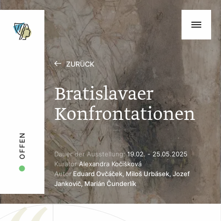
ZURÜCK
Bratislavaer
Konfrontationen
OFFEN
Dauer der Ausstellung:
19.02. - 25.05.2025
Kurator
Alexandra Kočišková
Autor
Eduard Ovčáček, Miloš Urbásek, Jozef
Jankovič, Marián Čunderlík